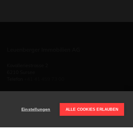
Leuenberger Immobilien AG
Kavalleriestrasse 2
6210 Sursee
Telefon
+41 41 459 73 00
E-Mail schreiben
Einstellungen
ALLE COOKIES ERLAUBEN
energie-bündel
netzwerk energie umbau