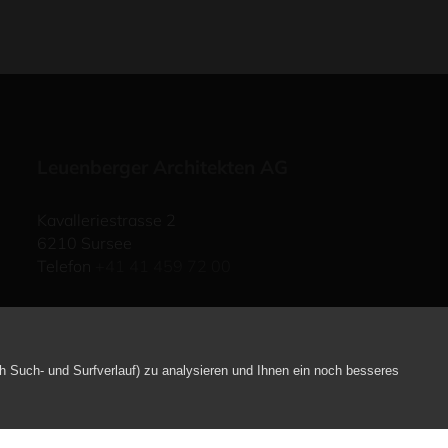
Leuenberger Architekten AG
Kavalleriestrasse 2
6210 Sursee
Telefon
+41 41 459 72 00
Industriestrasse 57
6034 Inwil
Telefon
+41 41 449 90 49
h Such- und Surfverlauf) zu analysieren und Ihnen ein noch besseres
E-Mail schreiben