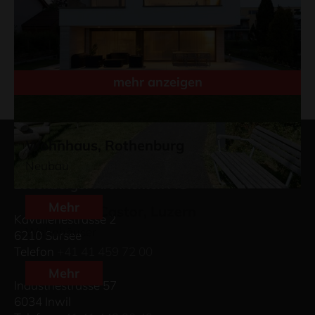
mehr anzeigen
Wohnhaus, Rothenburg
Neubau
Leuenberger Architekten AG
Mehr
Pollux und Castor, Luzern
Kavalleriestrasse 2
Wohnhäuser
6210 Sursee
Telefon
+41 41 459 72 00
Mehr
Industriestrasse 57
6034 Inwil