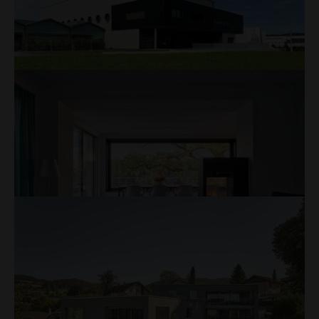
Integration Tagesklinik Luzerner
Kantonsspital, Luzern
Umbau
Mehr
LANDI Sursee, Oberkirch
Neubau Hauptsitz
Mehr
Wohnhaus, Luzern