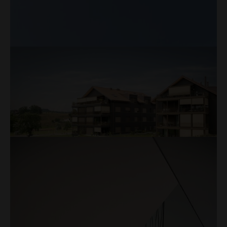
JT International AG, Dagmersellen
Büroumbau
Mehr
Fluhgarten, Root
Wohnhäuser