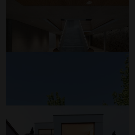
Mehr
Bahnhof, Aarburg
Ankunftshalle
Mehr
Vierherrenplatz, Sursee
Pfarreizentrum
Mehr