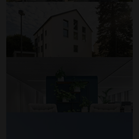
Innenarchitektur
Mehr
vicava, Büron
Mehrfamilienhaus
Mehr
Wesemlinstrasse, Luzern
Mehrfamilenhaus
Mehr