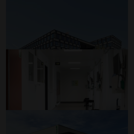
Brändi Produktion, Sursee
Mehr
Erneuerung
Mehr
Nora + Zora, Kriens
Neubau
Mehr
flexA2, Sursee
Neubau
Mehr