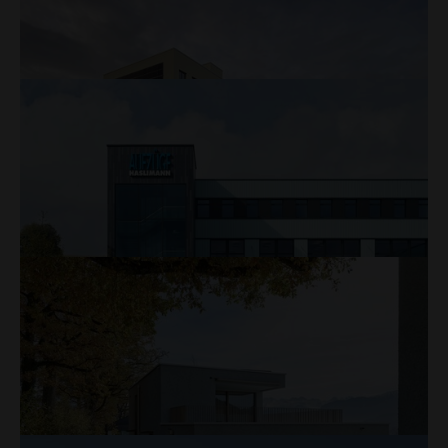
Erneuerung
Mehr
Chrüzlistrasse, Sursee
Neubau
Mehr
Haslimann Aufzüge AG, Gunzwil
Neubau