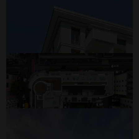
Mehr
GERA plus, Rain
In der Ausführung
Mehr
Kauffmannweg, Luzern