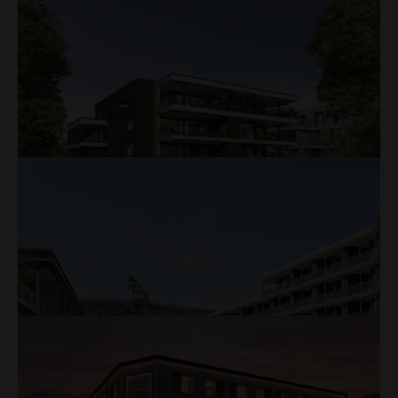
Mehr
Lindenpark, Oftringen
In der Ausführung
Mehr
Sophie Elise, Sempach
In der Ausführung
Mehr