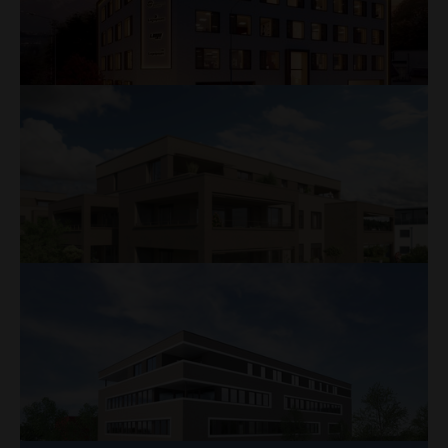
2. Etappe Oberstadt, Aarburg
Neubau
Mehr
casarast, Eschenbach
In der Ausführung
Mehr
Grünrainpark, Rain
In der Ausführung