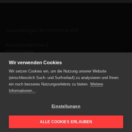
Leuenberger Architekten AG
Kavalleriestrasse 2
6210 Sursee
Telefon
+41 41 459 72 00
Wir verwenden Cookies
Wir setzen Cookies ein, um die Nutzung unserer Website
Industriestrasse 57
(einschliesslich Such- und Surfverlauf) zu analysieren und Ihnen
6034 Inwil
ein noch besseres Nutzungserlebnis zu bieten.
Weitere
Telefon
+41 41 449 90 49
Informationen...
E-Mail schreiben
Einstellungen
Leuenberger Immobilien AG
ALLE COOKIES ERLAUBEN