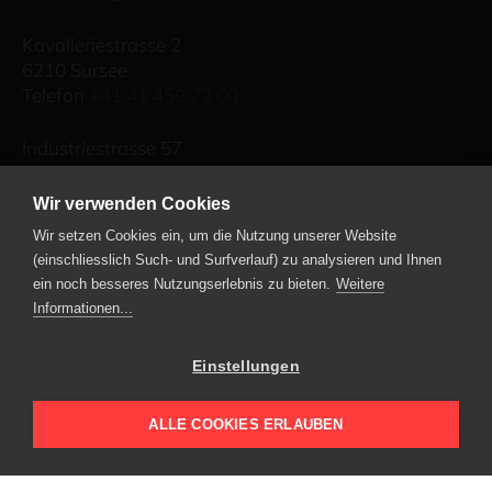
Kavalleriestrasse 2
6210 Sursee
Telefon
+41 41 459 72 00
Industriestrasse 57
6034 Inwil
Telefon
+41 41 449 90 49
Wir verwenden Cookies
Wir setzen Cookies ein, um die Nutzung unserer Website
E-Mail schreiben
(einschliesslich Such- und Surfverlauf) zu analysieren und Ihnen
ein noch besseres Nutzungserlebnis zu bieten.
Weitere
Informationen...
Leuenberger Immobilien AG
Einstellungen
Kavalleriestrasse 2
6210 Sursee
ALLE COOKIES ERLAUBEN
Telefon
+41 41 459 73 00
E-Mail schreiben