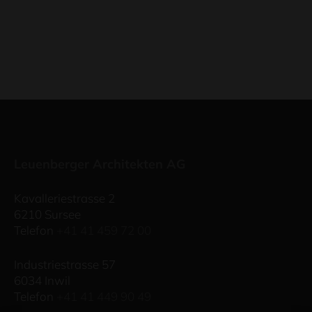
Leuenberger Architekten AG
Kavalleriestrasse 2
6210 Sursee
Telefon
+41 41 459 72 00
Industriestrasse 57
6034 Inwil
Telefon
+41 41 449 90 49