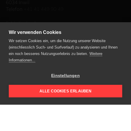
6034 Inwil
Telefon
+41 41 449 90 49
E-Mail schreiben
Wir verwenden Cookies
Wir setzen Cookies ein, um die Nutzung unserer Website
Leuenberger Immobilien AG
(einschliesslich Such- und Surfverlauf) zu analysieren und Ihnen
ein noch besseres Nutzungserlebnis zu bieten.
Weitere
Kavalleriestrasse 2
Informationen...
6210 Sursee
Telefon
+41 41 459 73 00
Einstellungen
E-Mail schreiben
ALLE COOKIES ERLAUBEN
energie-bündel
netzwerk energie umbau
Aktuelles