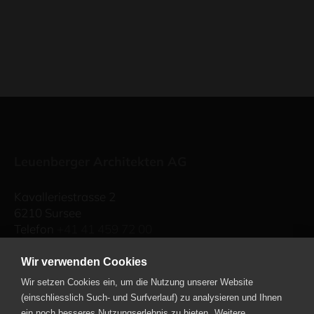
Leuenberger Architekten AG
Kavalleriestrasse 2
6210 Sursee
Telefon
+41 41 459 72 00
Industriestrasse 57
Wir verwenden Cookies
6034 Inwil
Wir setzen Cookies ein, um die Nutzung unserer Website
Telefon
+41 41 449 90 49
(einschliesslich Such- und Surfverlauf) zu analysieren und Ihnen
ein noch besseres Nutzungserlebnis zu bieten.
Weitere