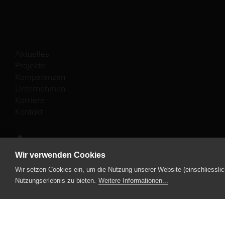
Aktuelles
Projekte
Kompetenzen
Unternehmen
Karriere
Kontakt
Wir verwenden Cookies
Wir setzen Cookies ein, um die Nutzung unserer Website (einschliesslic
Nutzungserlebnis zu bieten.
Weitere Informationen...
© Leuenberger Architekten AG
\ Datenschutz
\ Impressum