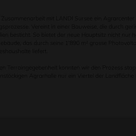
r Zusammenarbeit mit LANDI Sursee ein Agrarcenter
gsprozesse. Vereint in einer Bauweise, die durch g
ien besticht. So bietet der neue Hauptsitz nicht nur 
ebäude, das durch seine 1'890 m² grosse Photovolta
haushalte liefert.
en Terraingegebenheit konnten wir den Prozess stap
instöckigen Agrarhalle nur ein Viertel der Landfläche 