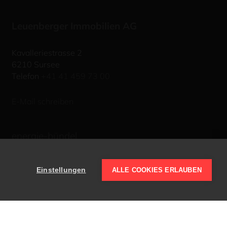
Leuenberger Immobilien AG
Kavalleriestrasse 2
6210 Sursee
Telefon
+41 41 459 73 00
E-Mail schreiben
energie-bündel
netzwerk energie umbau
Einstellungen
ALLE COOKIES ERLAUBEN