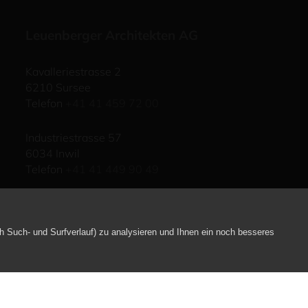
Leuenberger Architekten AG
Kavalleriestrasse 2
6210 Sursee
Telefon
+41 41 459 72 00
Industriestrasse 57
6034 Inwil
Telefon
+41 41 449 90 49
E-Mail schreiben
h Such- und Surfverlauf) zu analysieren und Ihnen ein noch besseres