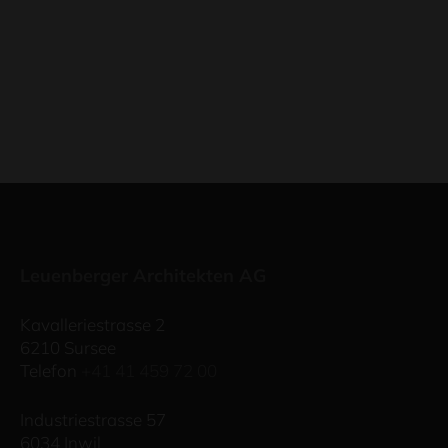
Leuenberger Architekten AG
Kavalleriestrasse 2
6210 Sursee
Telefon
+41 41 459 72 00
Industriestrasse 57
6034 Inwil