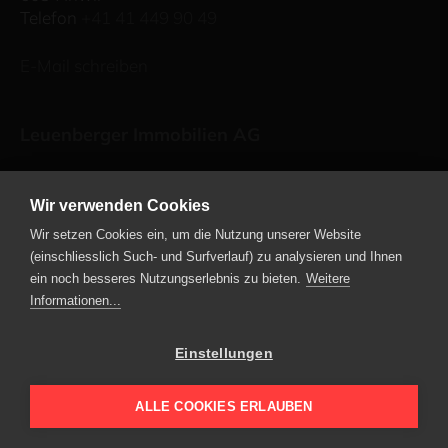
Telefon
+41 41 449 90 49
E-Mail schreiben
Leuenberger Immobilien AG
Kavalleriestrasse 2
6210 Sursee
Wir verwenden Cookies
Telefon
+41 41 459 73 00
Wir setzen Cookies ein, um die Nutzung unserer Website
(einschliesslich Such- und Surfverlauf) zu analysieren und Ihnen
E-Mail schreiben
ein noch besseres Nutzungserlebnis zu bieten.
Weitere
Informationen...
energie-bündel
netzwerk energie umbau
Einstellungen
ALLE COOKIES ERLAUBEN
Aktuelles
Projekte