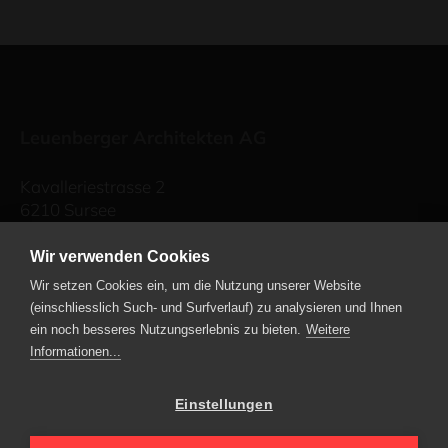
Leuenberger Architekten AG
Kavalleriestrasse 2
6210 Sursee
Telefon
+41 41 459 72 00
Wir verwenden Cookies
Industriestrasse 57
Wir setzen Cookies ein, um die Nutzung unserer Website
6034 Inwil
(einschliesslich Such- und Surfverlauf) zu analysieren und Ihnen
Telefon
+41 41 449 90 49
ein noch besseres Nutzungserlebnis zu bieten.
Weitere
Informationen...
E-Mail schreiben
Einstellungen
Leuenberger Immobilien AG