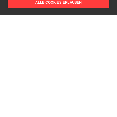
ALLE COOKIES ERLAUBEN
Kavalleriestrasse 2
6210 Sursee
Telefon
+41 41 459 73 00
E-Mail schreiben
energie-bündel
netzwerk energie umbau
Aktuelles
Projekte
Kompetenzen
Unternehmen
Karriere
Kontakt