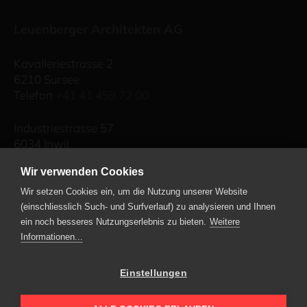
Leuenberger Architekten AG
Kavalleriestrasse 2
6210 Sursee
Telefon
+41 41 459 72 00
Industriestrasse 57
6034 Inwil
Telefon
+41 41 449 90 49
Wir verwenden Cookies
E-Mail schreiben
Wir setzen Cookies ein, um die Nutzung unserer Website
(einschliesslich Such- und Surfverlauf) zu analysieren und Ihnen
ein noch besseres Nutzungserlebnis zu bieten.
Weitere
Informationen...
Leuenberger Immobilien AG
Kavalleriestrasse 2
Einstellungen
6210 Sursee
Telefon
+41 41 459 73 00