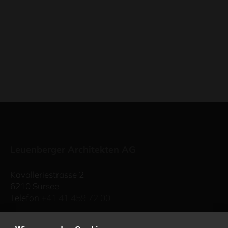
Leuenberger Architekten AG
Kavalleriestrasse 2
6210 Sursee
Telefon
+41 41 459 72 00
Industriestrasse 57