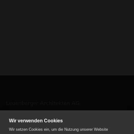
Leuenberger Architekten AG
Kavalleriestrasse 2
Wir verwenden Cookies
6210 Sursee
Wir setzen Cookies ein, um die Nutzung unserer Website
Telefon
+41 41 459 72 00