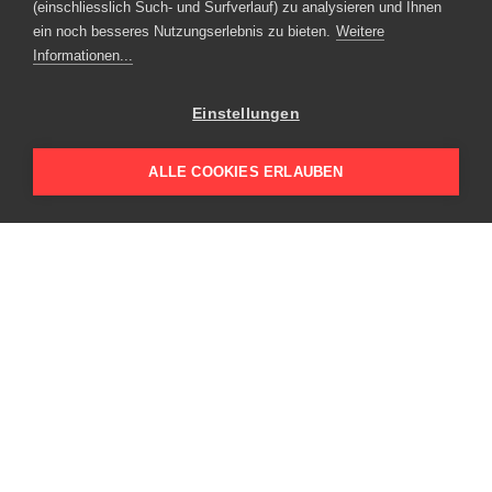
(einschliesslich Such- und Surfverlauf) zu analysieren und Ihnen
ein noch besseres Nutzungserlebnis zu bieten.
Weitere
Industriestrasse 57
Informationen...
6034 Inwil
Telefon
+41 41 449 90 49
Einstellungen
E-Mail schreiben
ALLE COOKIES ERLAUBEN
Leuenberger Immobilien AG
Kavalleriestrasse 2
6210 Sursee
Telefon
+41 41 459 73 00
E-Mail schreiben
energie-bündel
netzwerk energie umbau